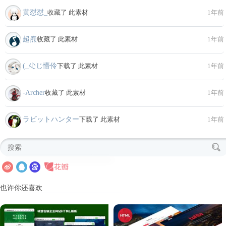
黄怼怼_
收藏了 此素材
1年前
超焘
收藏了 此素材
1年前
(_尐じ懵伶
下载了 此素材
1年前
-Archer
收藏了 此素材
1年前
ラビットハンター
下载了 此素材
1年前
也许你还喜欢